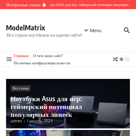
Перейти к содержанию
Интересные статьи
Ноутбуки Asus для игр: геймерский потенциал популярных ли
ModelMatrix
Menu
Все серии ноутбуков на одном сайте!
Главная
О чем наш сайт?
Политика конфиденциальности
Все статьи
Ноутбуки Asus для игр:
геймерский потенциал
популярных линеек
admin
1 августа, 2025