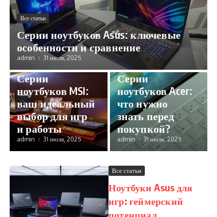
Все статьи
Серии ноутбуков Asus: ключевые
особенности и сравнение
admin
31 июля, 2025
Все статьи
Все статьи
Серии
Серии
ноутбуков MSI:
ноутбуков Acer:
ваш идеальный
что нужно
выбор для игр
знать перед
и работы
покупкой?
admin
31 июля, 2025
admin
31 июля, 2025
Все статьи
Ноутбуки Asus для
игр: геймерский
потенциал