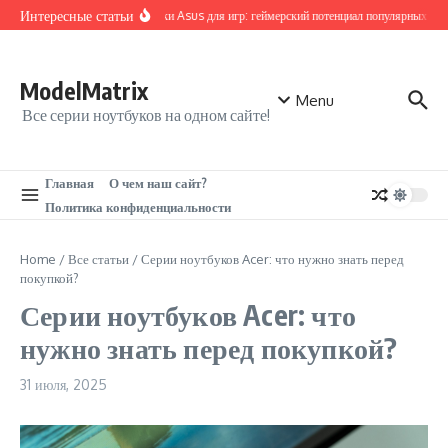
Перейти к содержанию
Интересные статьи
Ноутбуки Asus для игр: геймерский потенциал популярных лине
ModelMatrix
Menu
Все серии ноутбуков на одном сайте!
Главная
О чем наш сайт?
Политика конфиденциальности
Home
/
Все статьи
/
Серии ноутбуков Acer: что нужно знать перед
покупкой?
Серии ноутбуков Acer: что
нужно знать перед покупкой?
31 июля, 2025